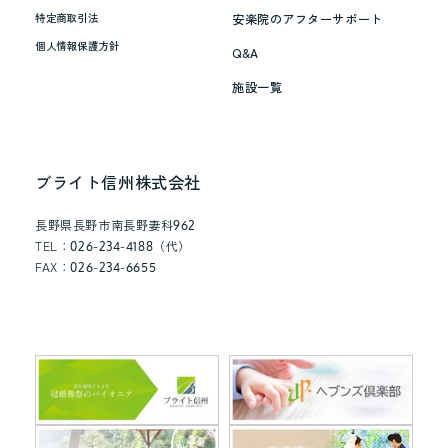
幾
安楽院のアフターサポート
特定商取引法
三
個人情報保護方針
Q&A
さ
ん
施設一覧
（2024
年
9
ブライト信州株式会社
月
就
長野県長野市南長野妻科962
TEL：026-234-4188（代）
任）
FAX：026-234-6655