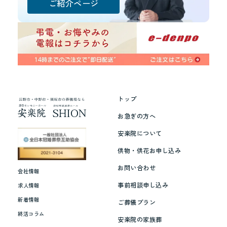
ご紹介ページ
安
楽
院
イ
メ
ー
トップ
ジ
お急ぎの方へ
キ
安楽院について
ャ
供物・供花お申し込み
ラ
お問い合わせ
ク
会社情報
タ
事前相談申し込み
求人情報
ー
新着情報
ご葬儀プラン
吉
終活コラム
安楽院の家族葬