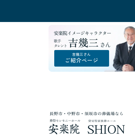
吉幾三さん
ご紹介ページ
安
楽
院
イ
メ
ー
ジ