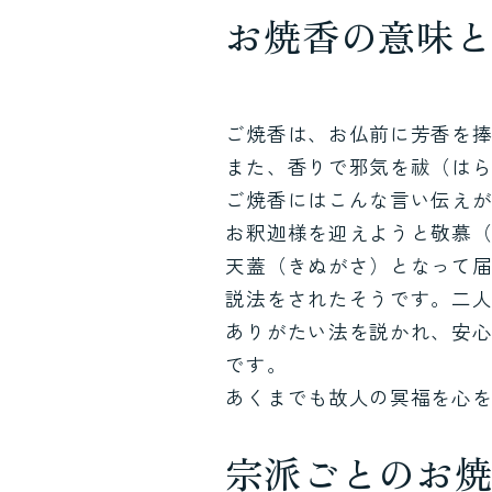
お焼香の意味
ご焼香は、お仏前に芳香を
また、香りで邪気を祓（は
ご焼香にはこんな言い伝え
お釈迦様を迎えようと敬慕
天蓋（きぬがさ）となって
説法をされたそうです。二
ありがたい法を説かれ、安
です。
あくまでも故人の冥福を心
宗派ごとのお