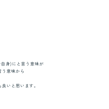
分自身)にと言う意味が
言う意味から
も良いと思います。
。