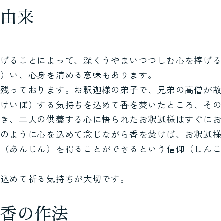
と由来
捧げることによって、深くうやまいつつしむ心を捧げ
ら）い、心身を清める意味もあります。
が残っております。お釈迦様の弟子で、兄弟の高僧が
（けいぼ）する気持ちを込めて香を焚いたところ、そ
届き、二人の供養する心に悟られたお釈迦様はすぐに
人のように心を込めて念じながら香を焚けば、お釈迦
心（あんじん）を得ることができるという信仰（しん
を込めて祈る気持ちが大切です。
焼香の作法