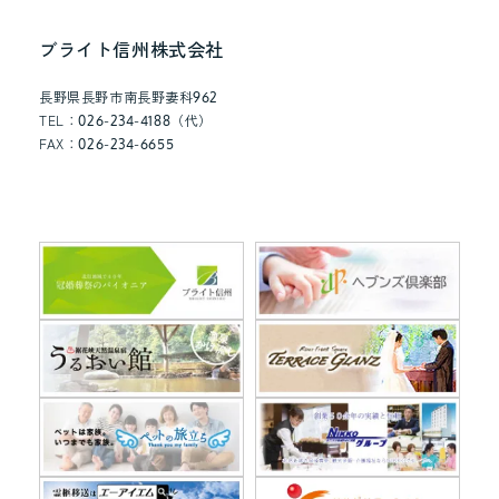
年
9
ブライト信州株式会社
月
就
長野県長野市南長野妻科962
TEL：026-234-4188（代）
任）
FAX：026-234-6655