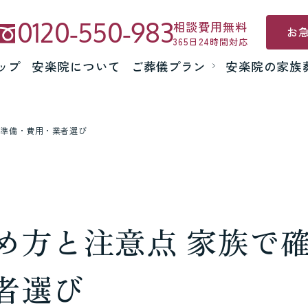
0120-550-983
相談費用無料
お
365日24時間対応
ップ
安楽院について
ご葬儀プラン
安楽院の家族
い準備・費用・業者選び
め方と注意点 家族で
者選び