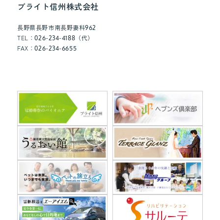
ブライト信州株式会社
月
就
長野県長野市南長野妻科962
TEL：026-234-4188（代）
任）
FAX：026-234-6655