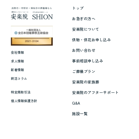
ー
トップ
ジ
お急ぎの方へ
キ
安楽院について
ャ
供物・供花お申し込み
ラ
お問い合わせ
ク
会社情報
タ
事前相談申し込み
求人情報
ー
新着情報
ご葬儀プラン
吉
終活コラム
安楽院の家族葬
幾
安楽院のアフターサポート
特定商取引法
三
個人情報保護方針
Q&A
さ
ん
施設一覧
（2024
年
9