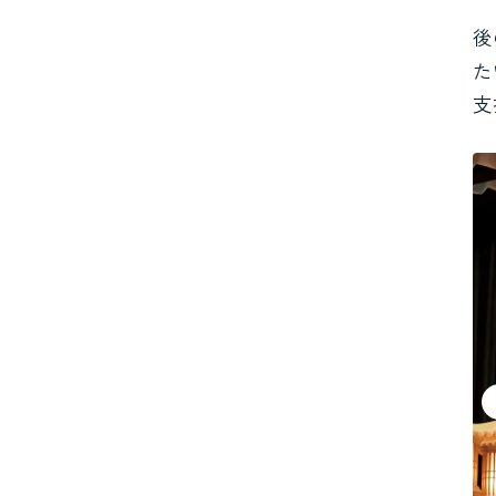
後
た
支