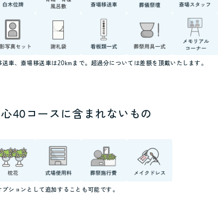
移送車、斎場移送車は20kmまで。超過分については差額を頂戴いたします。
真心40コースに含まれないもの
オプションとして追加することも可能です。